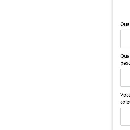
Qual
Qual
pes
Você
col