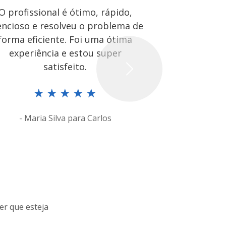
O profissional é ótimo, rápido,
O Ronald 
encioso e resolveu o problema de
dedicado e ef
forma eficiente. Foi uma ótima
rápida e o
experiência e estou super
amigável. 
satisfeito.
Next
★
★
★
★
★
★
- Maria Silva para Carlos
- Johnathan
er que esteja