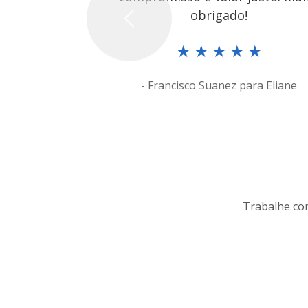
obrigado!
Previous
★
★
★
★
★
- Francisco Suanez para Eliane
Trabalhe com