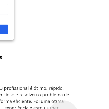
s
O profissional é ótimo, rápido,
O Ronald 
encioso e resolveu o problema de
dedicado e ef
forma eficiente. Foi uma ótima
rápida e o
experiência e estou super
amigável. 