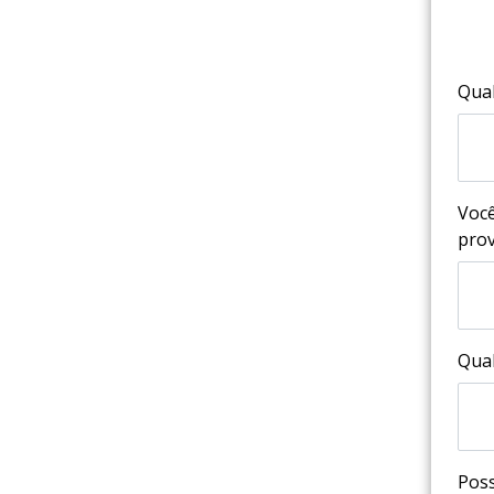
Qual
Você
prov
Qual
Poss