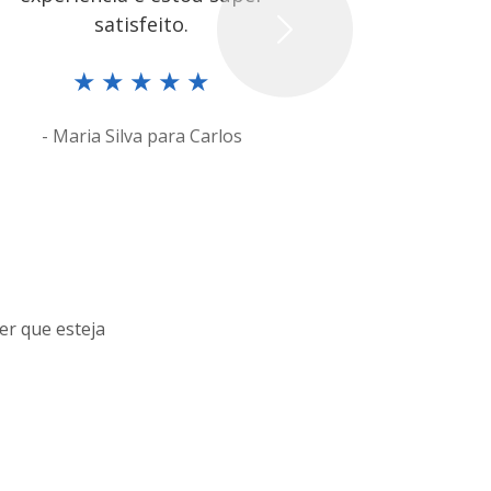
satisfeito.
Next
★
★
★
★
★
★
- Maria Silva para Carlos
- Johnathan
er que esteja