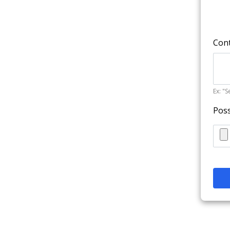
Cont
Ex: "
Poss