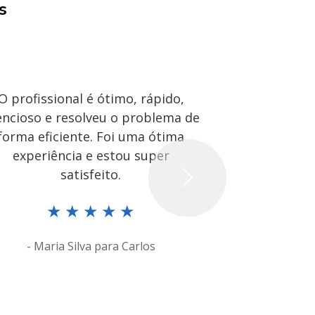
s
O profissional é ótimo, rápido,
O Ronald 
encioso e resolveu o problema de
dedicado e ef
forma eficiente. Foi uma ótima
rápida e o
experiência e estou super
amigável. 
satisfeito.
Next
★
★
★
★
★
★
- Maria Silva para Carlos
- Johnathan