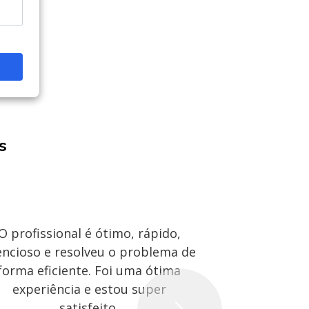
s
O profissional é ótimo, rápido,
O Ronald 
encioso e resolveu o problema de
dedicado e ef
forma eficiente. Foi uma ótima
rápida e o
experiência e estou super
amigável. 
satisfeito.