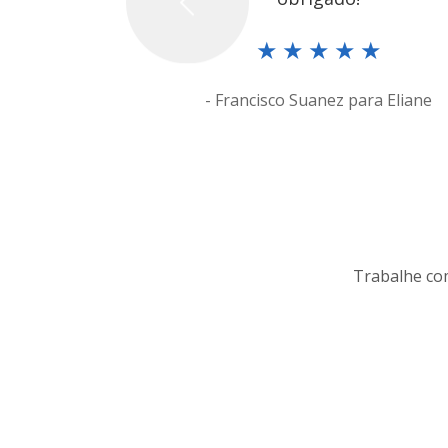
Previous
★
★
★
★
★
- Francisco Suanez para Eliane
Trabalhe com