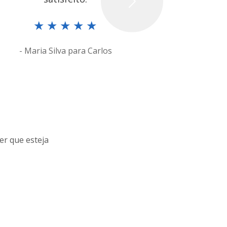
Next
★
★
★
★
★
★
- Maria Silva para Carlos
- Johnathan
er que esteja