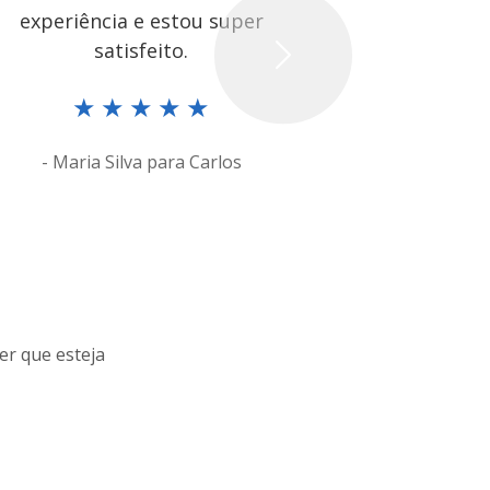
experiência e estou super
amigável. 
satisfeito.
Next
★
★
★
★
★
★
- Maria Silva para Carlos
- Johnathan
er que esteja