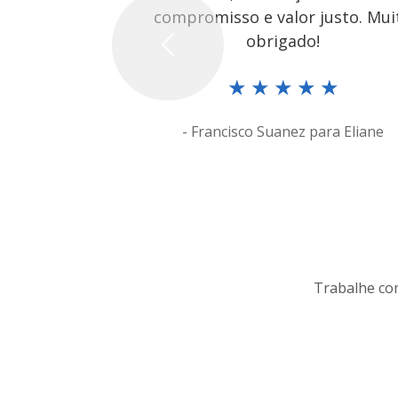
compromisso e valor justo. Mui
obrigado!
Previous
★
★
★
★
★
- Francisco Suanez para Eliane
Trabalhe com