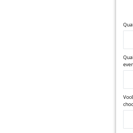
Qual
Qual
eve
Você
choc