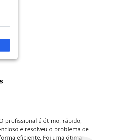
s
O profissional é ótimo, rápido,
O Ronald 
encioso e resolveu o problema de
dedicado e ef
forma eficiente. Foi uma ótima
rápida e o